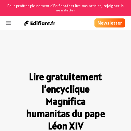
Pour profiter pleinement d’Edifiant.fr et lire nos articles,
rejoignez la
principal
newsletter
Newsletter
Lire gratuitement
l’encyclique
Magnifica
humanitas du pape
Léon XIV